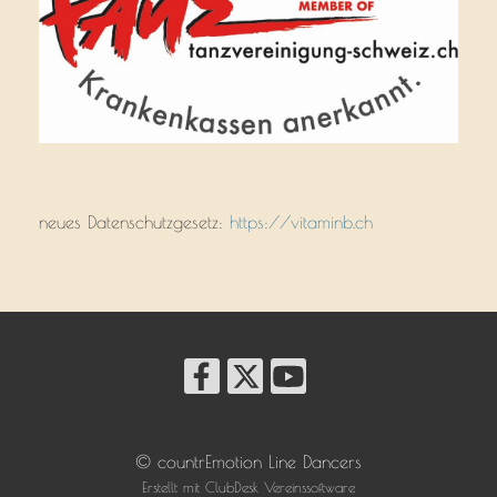
neues Datenschutzgesetz:
https://vitaminb.ch
© countrEmotion Line Dancers
Erstellt mit ClubDesk Vereinssoftware