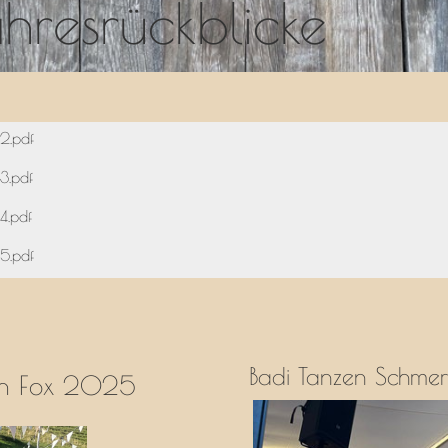
hresrückblicke
2.pdf
3.pdf
4.pdf
5.pdf
Badi Tanzen Schme
ian Fox 2025