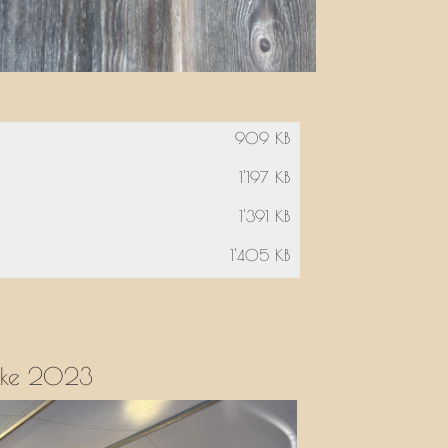
909 KB
1'197 KB
1'391 KB
1'405 KB
rke 2023